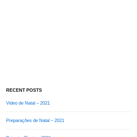
dostavka.ru]кокаин
купить[/url]
About
Posts
Comments
RECENT POSTS
Video de Natal – 2021
Preparações de Natal – 2021