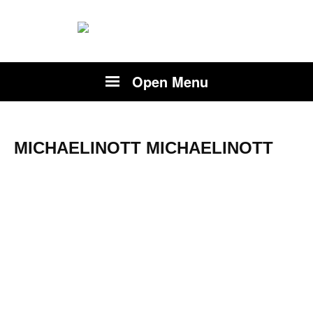
Open Menu
MICHAELINOTT MICHAELINOTT
MichaelI
nott
MichaelI
nott
[url=https://kitsune-