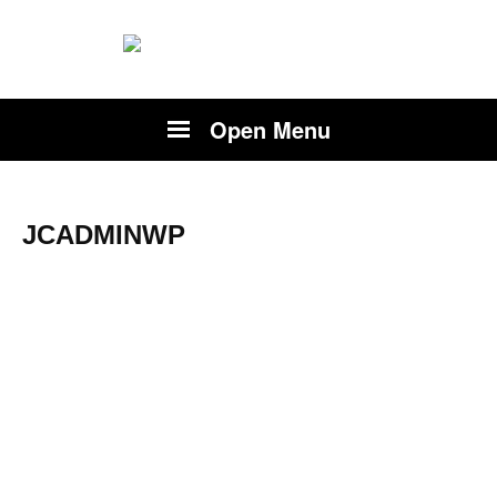
Open Menu
JCADMINWP
jcadminw
p
About
Posts
Comments